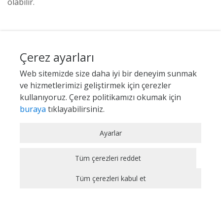
olabilir.
Çerez ayarları
Web sitemizde size daha iyi bir deneyim sunmak
ve hizmetlerimizi geliştirmek için çerezler
kullanıyoruz. Çerez politikamızı okumak için
buraya
tıklayabilirsiniz.
Zorunlu / Teknik Çerezler
Ayarlar
Web sitesinde gezinmek, web sitesinin
özelliklerinden faydalanabilmek için kullanılan
Tüm çerezleri reddet
çerezler zorunlu/teknik çerezlerdir. Bu çerezler
Tüm çerezleri kabul et
olmadan, websitesinden sağlanan temel
hizmetlerden faydalanılmaz.
Analitik Çerezler