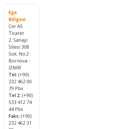
Ege
Bölgesi
Cer AS
Ticaret
2. Sanayi
Sitesi 308
Sok. No:2
Bornova -
İZMİR
Tel:
(+90)
232 462 00
79 Pbx
Tel 2:
(+90)
533 412 74
44 Pbx
Faks:
(+90)
232 462 31