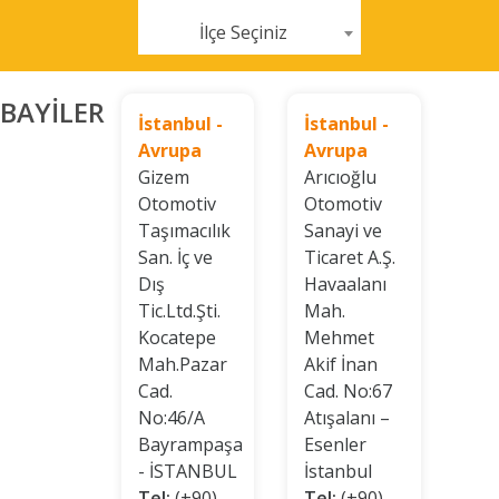
İlçe Seçiniz
BAYİLER
İstanbul -
İstanbul -
Avrupa
Avrupa
Gizem
Arıcıoğlu
Otomotiv
Otomotiv
Taşımacılık
Sanayi ve
San. İç ve
Ticaret A.Ş.
Dış
Havaalanı
Tic.Ltd.Şti.
Mah.
Kocatepe
Mehmet
Mah.Pazar
Akif İnan
Cad.
Cad. No:67
No:46/A
Atışalanı –
Bayrampaşa
Esenler
- İSTANBUL
İstanbul
Tel:
(+90)
Tel:
(+90)