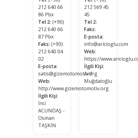
212 640 66
212 569 45
86 Pbx
45
Tel 2:
(+90)
Tel 2:
212 640 66
Faks:
87 Pbx
E-posta:
Faks:
(+90)
info@aricioglu.com
212 640 04
Web:
02
https://www.aricioglu.
E-posta:
İlgili Kişi:
satis@gizemotomotiv.org
Arif
Web:
Muğdatoğlu
http://www.gizemotomotiv.org
İlgili Kişi:
İnci
ACUNDAŞ -
Osman
TAŞKIN