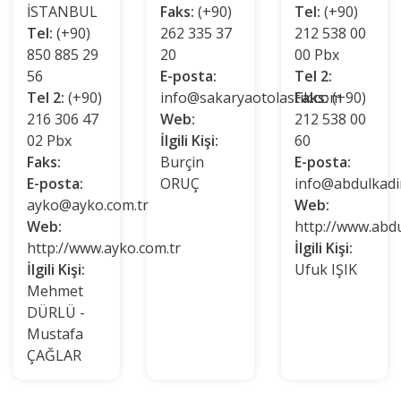
İSTANBUL
Faks:
(+90)
Tel:
(+90)
Tel:
(+90)
262 335 37
212 538 00
850 885 29
20
00 Pbx
56
E-posta:
Tel 2:
Tel 2:
(+90)
info@sakaryaotolastik.com
Faks:
(+90)
216 306 47
Web:
212 538 00
02 Pbx
İlgili Kişi:
60
Faks:
Burçin
E-posta:
E-posta:
ORUÇ
info@abdulkadi
ayko@ayko.com.tr
Web:
Web:
http://www.abdu
http://www.ayko.com.tr
İlgili Kişi:
İlgili Kişi:
Ufuk IŞIK
Mehmet
DÜRLÜ -
Mustafa
ÇAĞLAR