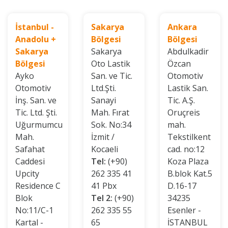
İstanbul -
Sakarya
Ankara
Anadolu +
Bölgesi
Bölgesi
Sakarya
Sakarya
Abdulkadir
Bölgesi
Oto Lastik
Özcan
Ayko
San. ve Tic.
Otomotiv
Otomotiv
Ltd.Şti.
Lastik San.
İnş. San. ve
Sanayi
Tic. A.Ş.
Tic. Ltd. Şti.
Mah. Fırat
Oruçreis
Uğurmumcu
Sok. No:34
mah.
Mah.
İzmit /
Tekstilkent
Safahat
Kocaeli
cad. no:12
Caddesi
Tel:
(+90)
Koza Plaza
Upcity
262 335 41
B.blok Kat.5
Residence C
41 Pbx
D.16-17
Blok
Tel 2:
(+90)
34235
No:11/C-1
262 335 55
Esenler -
Kartal -
65
İSTANBUL