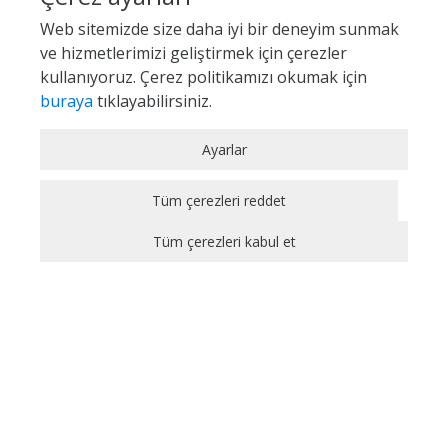
Web sitemizde size daha iyi bir deneyim sunmak
ve hizmetlerimizi geliştirmek için çerezler
kullanıyoruz. Çerez politikamızı okumak için
buraya
tıklayabilirsiniz.
Zorunlu / Teknik Çerezler
Ayarlar
Web sitesinde gezinmek, web sitesinin
özelliklerinden faydalanabilmek için kullanılan
Tüm çerezleri reddet
çerezler zorunlu/teknik çerezlerdir. Bu çerezler
Tüm çerezleri kabul et
olmadan, websitesinden sağlanan temel
hizmetlerden faydalanılmaz.
Analitik Çerezler
Bir web sitesinin ziyaretçi tarafından ne şekilde
kullanıldığı, en sık hangi sayfalara girildiği, hata
mesajları görüntülenip görüntülenmediği gibi
CMS TEDARİK PORTALI
bilgileri toplayan çerezlerdir. Kullanıcı dostu
Site Haritası