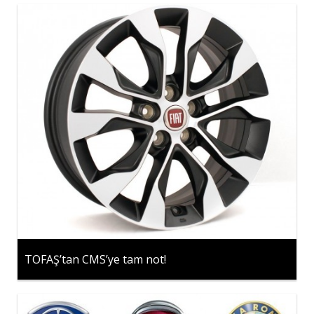
TOFAŞ’tan CMS’ye tam not!