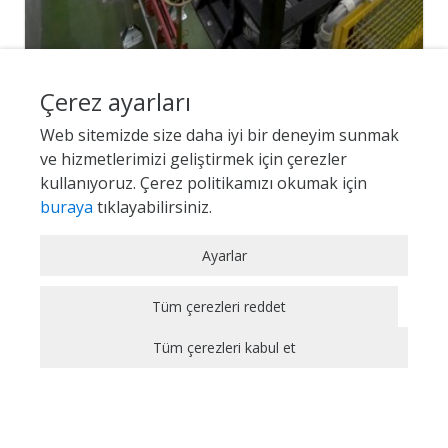
Çerez ayarları
Web sitemizde size daha iyi bir deneyim sunmak
Daha az yakıt tüketen otomobiller için AR-GE'ye
ve hizmetlerimizi geliştirmek için çerezler
yılda 10 milyon TL!
kullanıyoruz. Çerez politikamızı okumak için
buraya
tıklayabilirsiniz.
Zorunlu / Teknik Çerezler
Ayarlar
Web sitesinde gezinmek, web sitesinin
özelliklerinden faydalanabilmek için kullanılan
Tüm çerezleri reddet
çerezler zorunlu/teknik çerezlerdir. Bu çerezler
Tüm çerezleri kabul et
olmadan, websitesinden sağlanan temel
hizmetlerden faydalanılmaz.
Analitik Çerezler